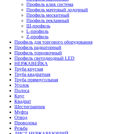
Профиль клик система
Профиль мачтовый лодочный
Профиль москитный
Профиль рекламный
Ш-профиль
L-профиль
Z-профиль
Профиль для торгового оборудования
Профиль радиаторный
Профиль торцовочный
Профиль светодиодный LED
НЕРЖАВЕЙКА
Труба круглая
Труба квадратная
Труба прямоугольная
Уголок
Полоса
Круг
Квадрат
Шестигранник
Муфта
Отвод
Проволока
Резьба
ЛИСТ НЕРЖАВЕЮЩИЙ