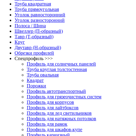
Труба квадратная
Труба прямоугольная
Уголок равносторонний
Уголок разносторонний
Полоса / Шина
Швеллер (П-образный)
Тавр (Т-образный)
Круг
Двутавр (H-образный)
Обрезки профилей
Спецпрофиль >>>
Профиль для солнечных панелей
Труба круглая толстостенная
Труба овальная
Квадрат
Порожки
Профиль автотранспортный
Профиль для грязеочистных систем
Профиль для корпусов
Профиль для лайтбоксов
Профиль для лед светильников
Профиль для натяжных потолков
Профиль для рамок
Профиль для шкафов-купе
Профиль карнизный