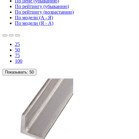
По цене (убыванию)
По рейтингу (убыванию)
По рейтингу (возрастанию)
По модели (A - Я)
По модели (Я - A)
25
50
75
100
Показывать:
50