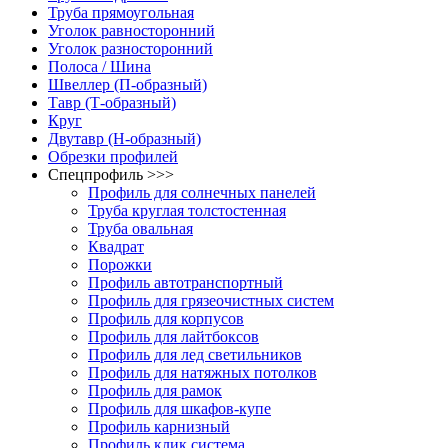
Труба прямоугольная
Уголок равносторонний
Уголок разносторонний
Полоса / Шина
Швеллер (П-образный)
Тавр (Т-образный)
Круг
Двутавр (H-образный)
Обрезки профилей
Спецпрофиль >>>
Профиль для солнечных панелей
Труба круглая толстостенная
Труба овальная
Квадрат
Порожки
Профиль автотранспортный
Профиль для грязеочистных систем
Профиль для корпусов
Профиль для лайтбоксов
Профиль для лед светильников
Профиль для натяжных потолков
Профиль для рамок
Профиль для шкафов-купе
Профиль карнизный
Профиль клик система