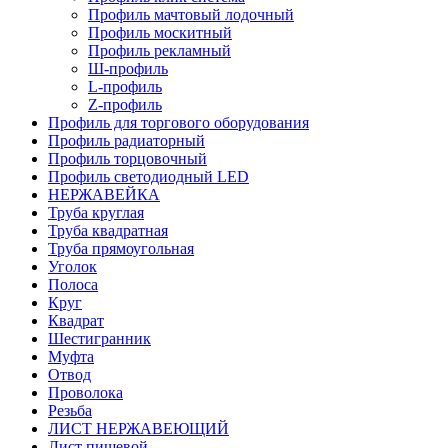
Профиль мачтовый лодочный
Профиль москитный
Профиль рекламный
Ш-профиль
L-профиль
Z-профиль
Профиль для торгового оборудования
Профиль радиаторный
Профиль торцовочный
Профиль светодиодный LED
НЕРЖАВЕЙКА
Труба круглая
Труба квадратная
Труба прямоугольная
Уголок
Полоса
Круг
Квадрат
Шестигранник
Муфта
Отвод
Проволока
Резьба
ЛИСТ НЕРЖАВЕЮЩИЙ
Лист пищевой