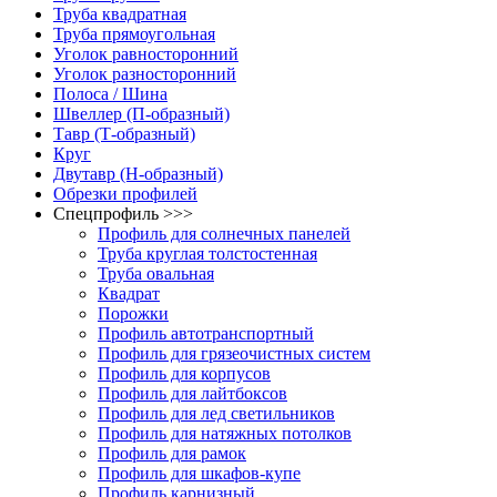
Труба квадратная
Труба прямоугольная
Уголок равносторонний
Уголок разносторонний
Полоса / Шина
Швеллер (П-образный)
Тавр (Т-образный)
Круг
Двутавр (H-образный)
Обрезки профилей
Спецпрофиль >>>
Профиль для солнечных панелей
Труба круглая толстостенная
Труба овальная
Квадрат
Порожки
Профиль автотранспортный
Профиль для грязеочистных систем
Профиль для корпусов
Профиль для лайтбоксов
Профиль для лед светильников
Профиль для натяжных потолков
Профиль для рамок
Профиль для шкафов-купе
Профиль карнизный