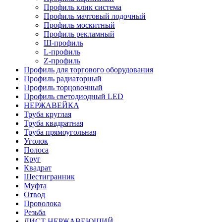
Профиль клик система
Профиль мачтовый лодочный
Профиль москитный
Профиль рекламный
Ш-профиль
L-профиль
Z-профиль
Профиль для торгового оборудования
Профиль радиаторный
Профиль торцовочный
Профиль светодиодный LED
НЕРЖАВЕЙКА
Труба круглая
Труба квадратная
Труба прямоугольная
Уголок
Полоса
Круг
Квадрат
Шестигранник
Муфта
Отвод
Проволока
Резьба
ЛИСТ НЕРЖАВЕЮЩИЙ