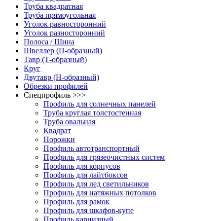
Труба квадратная
Труба прямоугольная
Уголок равносторонний
Уголок разносторонний
Полоса / Шина
Швеллер (П-образный)
Тавр (Т-образный)
Круг
Двутавр (H-образный)
Обрезки профилей
Спецпрофиль >>>
Профиль для солнечных панелей
Труба круглая толстостенная
Труба овальная
Квадрат
Порожки
Профиль автотранспортный
Профиль для грязеочистных систем
Профиль для корпусов
Профиль для лайтбоксов
Профиль для лед светильников
Профиль для натяжных потолков
Профиль для рамок
Профиль для шкафов-купе
Профиль карнизный