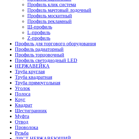
Профиль клик система
Профиль мачтовый лодочный
Профиль москитный
Профиль рекламный
Ш-профиль
L-профиль
Z-профиль
Профиль для торгового оборудования
Профиль радиаторный
Профиль торцовочный
Профиль светодиодный LED
НЕРЖАВЕЙКА
Труба круглая
Труба квадратная
Труба прямоугольная
Уголок
Полоса
Круг
Квадрат
Шестигранник
Муфта
Отвод
Проволока
Резьба
ЛИСТ НЕРЖАВЕЮЩИЙ