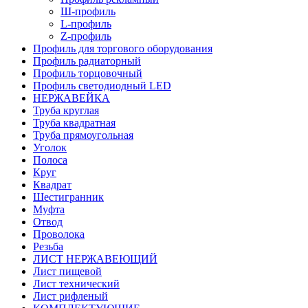
Ш-профиль
L-профиль
Z-профиль
Профиль для торгового оборудования
Профиль радиаторный
Профиль торцовочный
Профиль светодиодный LED
НЕРЖАВЕЙКА
Труба круглая
Труба квадратная
Труба прямоугольная
Уголок
Полоса
Круг
Квадрат
Шестигранник
Муфта
Отвод
Проволока
Резьба
ЛИСТ НЕРЖАВЕЮЩИЙ
Лист пищевой
Лист технический
Лист рифленый