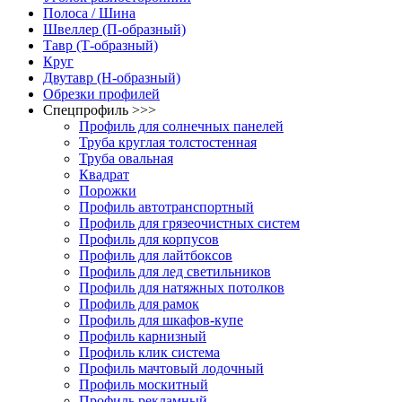
Полоса / Шина
Швеллер (П-образный)
Тавр (Т-образный)
Круг
Двутавр (H-образный)
Обрезки профилей
Спецпрофиль >>>
Профиль для солнечных панелей
Труба круглая толстостенная
Труба овальная
Квадрат
Порожки
Профиль автотранспортный
Профиль для грязеочистных систем
Профиль для корпусов
Профиль для лайтбоксов
Профиль для лед светильников
Профиль для натяжных потолков
Профиль для рамок
Профиль для шкафов-купе
Профиль карнизный
Профиль клик система
Профиль мачтовый лодочный
Профиль москитный
Профиль рекламный