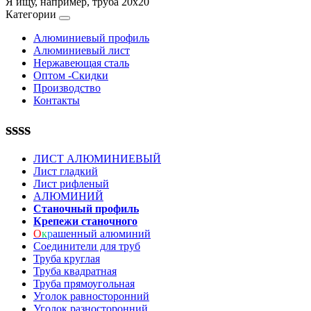
Я ищу, например,
труба 20х20
Категории
Алюминиевый профиль
Алюминиевый лист
Нержавеющая сталь
Оптом -Скидки
Производство
Контакты
ssss
ЛИСТ АЛЮМИНИЕВЫЙ
Лист гладкий
Лист рифленый
АЛЮМИНИЙ
Станочный профиль
Крепежи станочного
О
к
р
ашенный алюминий
Соединители для труб
Труба круглая
Труба квадратная
Труба прямоугольная
Уголок равносторонний
Уголок разносторонний