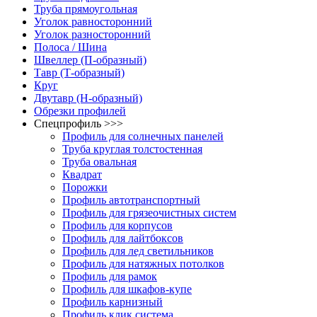
Труба прямоугольная
Уголок равносторонний
Уголок разносторонний
Полоса / Шина
Швеллер (П-образный)
Тавр (Т-образный)
Круг
Двутавр (H-образный)
Обрезки профилей
Спецпрофиль >>>
Профиль для солнечных панелей
Труба круглая толстостенная
Труба овальная
Квадрат
Порожки
Профиль автотранспортный
Профиль для грязеочистных систем
Профиль для корпусов
Профиль для лайтбоксов
Профиль для лед светильников
Профиль для натяжных потолков
Профиль для рамок
Профиль для шкафов-купе
Профиль карнизный
Профиль клик система