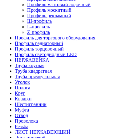
Профиль мачтовый лодочный
Профиль москитный
Профиль рекламный
Ш-профиль
L-профиль
Z-профиль
Профиль для торгового оборудования
Профиль радиаторный
Профиль торцовочный
Профиль светодиодный LED
НЕРЖАВЕЙКА
Труба круглая
Труба квадратная
Труба прямоугольная
Уголок
Полоса
Круг
Квадрат
Шестигранник
Муфта
Отвод
Проволока
Резьба
ЛИСТ НЕРЖАВЕЮЩИЙ
Лист пищевой