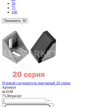
50
75
100
Показывать:
50
Угловой соединитель наружный 20 серии
Артикул
sk1038
75.00грн/шт
+
-