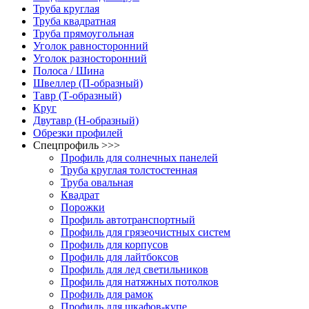
Труба круглая
Труба квадратная
Труба прямоугольная
Уголок равносторонний
Уголок разносторонний
Полоса / Шина
Швеллер (П-образный)
Тавр (Т-образный)
Круг
Двутавр (H-образный)
Обрезки профилей
Спецпрофиль >>>
Профиль для солнечных панелей
Труба круглая толстостенная
Труба овальная
Квадрат
Порожки
Профиль автотранспортный
Профиль для грязеочистных систем
Профиль для корпусов
Профиль для лайтбоксов
Профиль для лед светильников
Профиль для натяжных потолков
Профиль для рамок
Профиль для шкафов-купе