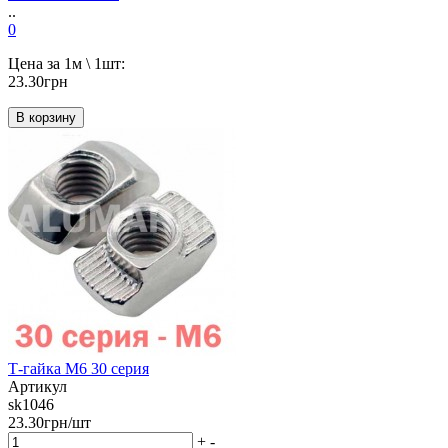
..
0
Цена за 1м \ 1шт:
23.30грн
В корзину
Т-гайка М6 30 серия
Артикул
sk1046
23.30грн/шт
+
-