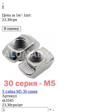
..
0
Цена за 1м \ 1шт:
23.30грн
В корзину
Т-гайка М5 30 серия
Артикул
sk1045
23.30грн/шт
+
-