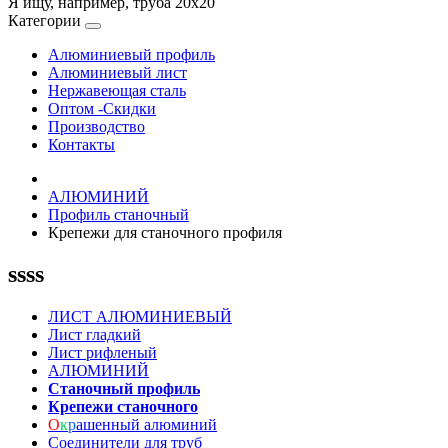
Я ищу, например,
труба 20х20
Категории
Алюминиевый профиль
Алюминиевый лист
Нержавеющая сталь
Оптом -Скидки
Производство
Контакты
АЛЮМИНИЙ
Профиль станочный
Крепежи для станочного профиля
ssss
ЛИСТ АЛЮМИНИЕВЫЙ
Лист гладкий
Лист рифленый
АЛЮМИНИЙ
Станочный профиль
Крепежи станочного
О
к
р
ашенный алюминий
Соединители для труб