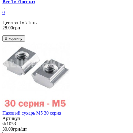
Вес 1м \1шт кг:
..
0
Цена за 1м \ 1шт:
28.00грн
В корзину
Пазовый сухарь М5 30 серия
Артикул
sk1053
30.00грн/шт