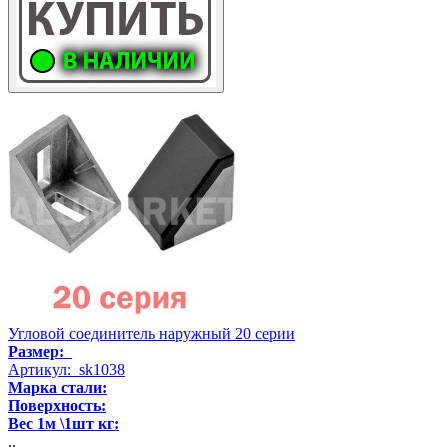
Угловой соединитель наружный 20 серии
Размер:
Артикул: sk1038
Марка стали:
Поверхность:
Вес 1м \1шт кг:
..