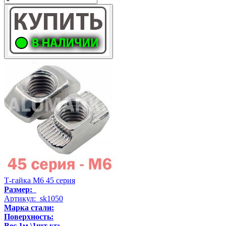
Т-гайка М6 45 серия
Размер:
Артикул: sk1050
Марка стали:
Поверхность:
Вес 1м \1шт кг: