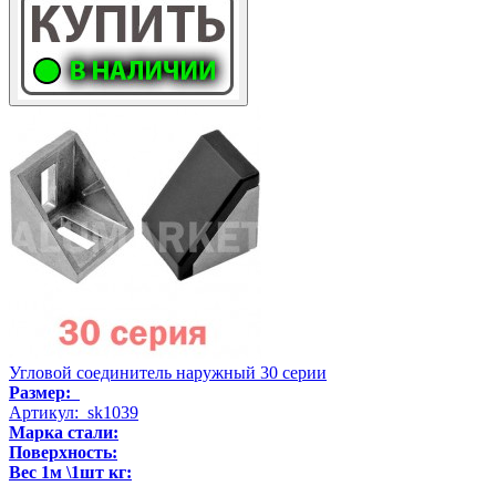
Угловой соединитель наружный 30 серии
Размер:
Артикул: sk1039
Марка стали:
Поверхность:
Вес 1м \1шт кг:
..