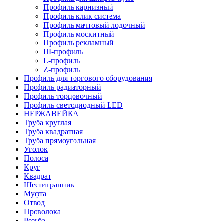
Профиль карнизный
Профиль клик система
Профиль мачтовый лодочный
Профиль москитный
Профиль рекламный
Ш-профиль
L-профиль
Z-профиль
Профиль для торгового оборудования
Профиль радиаторный
Профиль торцовочный
Профиль светодиодный LED
НЕРЖАВЕЙКА
Труба круглая
Труба квадратная
Труба прямоугольная
Уголок
Полоса
Круг
Квадрат
Шестигранник
Муфта
Отвод
Проволока
Резьба