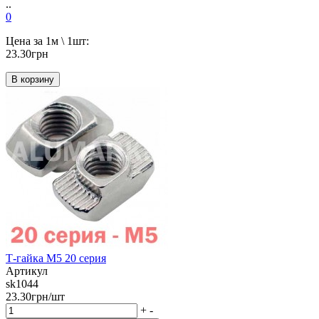
..
0
Цена за 1м \ 1шт:
23.30грн
В корзину
Т-гайка М5 20 серия
Артикул
sk1044
23.30грн/шт
+
-