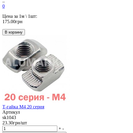
..
0
Цена за 1м \ 1шт:
175.00грн
В корзину
Т-гайка М4 20 серия
Артикул
sk1043
23.30грн/шт
+
-