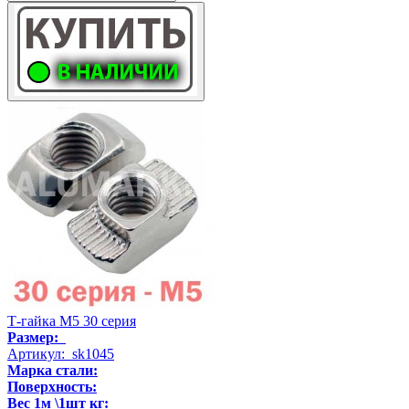
Т-гайка М5 30 серия
Размер:
Артикул: sk1045
Марка стали:
Поверхность:
Вес 1м \1шт кг: