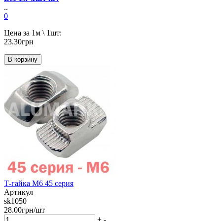
..
0
Цена за 1м \ 1шт:
23.30грн
В корзину
Т-гайка М6 45 серия
Артикул
sk1050
28.00грн/шт
+
-