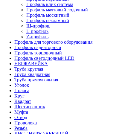
Профиль клик система
Профиль мачтовый лодочный
Профиль москитный
Профиль рекламный
Ш-профиль
L-профиль
Z-профиль
Профиль для торгового оборудования
Профиль радиаторный
Профиль торцовочный
Профиль светодиодный LED
НЕРЖАВЕЙКА
Труба круглая
Труба квадратная
Труба прямоугольная
Уголок
Полоса
Круг
Квадрат
Шестигранник
Муфта
Отвод
Проволока
Резьба
ЛИСТ НЕРЖАВЕЮЩИЙ