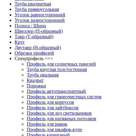
Труба квадратная
Труба прямоугольная
Уголок равносторонний
Уголок разносторонний
Полоса / Шина
Швеллер (П-образный)
Тавр (Т-образный)
Круг
Двутавр (H-образный)
Обрезки профилей
Спецпрофиль >>>
Профиль для солнечных панелей
Труба круглая толстостенная
Труба овальная
Квадрат
Порожки
Профиль автотранспортный
Профиль для грязеочистных систем
Профиль для корпусов
Профиль для лайтбоксов
Профиль для лед светильников
Профиль для натяжных потолков
Профиль для рамок
Профиль для шкафов-купе
Профиль карнизный