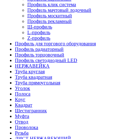
Профиль клик система
Профиль мачтовый лодочный
Профиль москитный
Профиль рекламный
Ш-профиль
L-профиль
Z-профиль
Профиль для торгового оборудования
Профиль радиаторный
Профиль торцовочный
Профиль светодиодный LED
НЕРЖАВЕЙКА
Труба круглая
Труба квадратная
Труба прямоугольная
Уголок
Полоса
Круг
Квадрат
Шестигранник
Муфта
Отвод
Проволока
Резьба
ЛИСТ НЕРЖАВЕЮЩИЙ