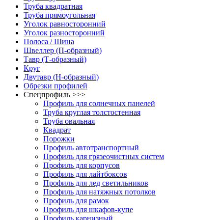
Труба квадратная
Труба прямоугольная
Уголок равносторонний
Уголок разносторонний
Полоса / Шина
Швеллер (П-образный)
Тавр (Т-образный)
Круг
Двутавр (H-образный)
Обрезки профилей
Спецпрофиль >>>
Профиль для солнечных панелей
Труба круглая толстостенная
Труба овальная
Квадрат
Порожки
Профиль автотранспортный
Профиль для грязеочистных систем
Профиль для корпусов
Профиль для лайтбоксов
Профиль для лед светильников
Профиль для натяжных потолков
Профиль для рамок
Профиль для шкафов-купе
Профиль карнизный