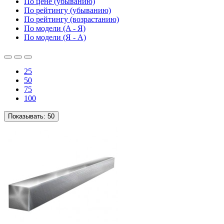
По цене (убыванию)
По рейтингу (убыванию)
По рейтингу (возрастанию)
По модели (A - Я)
По модели (Я - A)
25
50
75
100
Показывать:
50