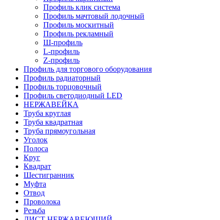
Профиль клик система
Профиль мачтовый лодочный
Профиль москитный
Профиль рекламный
Ш-профиль
L-профиль
Z-профиль
Профиль для торгового оборудования
Профиль радиаторный
Профиль торцовочный
Профиль светодиодный LED
НЕРЖАВЕЙКА
Труба круглая
Труба квадратная
Труба прямоугольная
Уголок
Полоса
Круг
Квадрат
Шестигранник
Муфта
Отвод
Проволока
Резьба
ЛИСТ НЕРЖАВЕЮЩИЙ