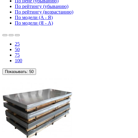
По цене (убыванию)
По рейтингу (убыванию)
По рейтингу (возрастанию)
По модели (A - Я)
По модели (Я - A)
25
50
75
100
Показывать:
50