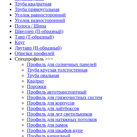
Труба квадратная
Труба прямоугольная
Уголок равносторонний
Уголок разносторонний
Полоса / Шина
Швеллер (П-образный)
Тавр (Т-образный)
Круг
Двутавр (H-образный)
Обрезки профилей
Спецпрофиль >>>
Профиль для солнечных панелей
Труба круглая толстостенная
Труба овальная
Квадрат
Порожки
Профиль автотранспортный
Профиль для грязеочистных систем
Профиль для корпусов
Профиль для лайтбоксов
Профиль для лед светильников
Профиль для натяжных потолков
Профиль для рамок
Профиль для шкафов-купе
Профиль карнизный