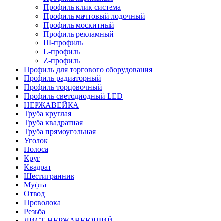
Профиль клик система
Профиль мачтовый лодочный
Профиль москитный
Профиль рекламный
Ш-профиль
L-профиль
Z-профиль
Профиль для торгового оборудования
Профиль радиаторный
Профиль торцовочный
Профиль светодиодный LED
НЕРЖАВЕЙКА
Труба круглая
Труба квадратная
Труба прямоугольная
Уголок
Полоса
Круг
Квадрат
Шестигранник
Муфта
Отвод
Проволока
Резьба
ЛИСТ НЕРЖАВЕЮЩИЙ