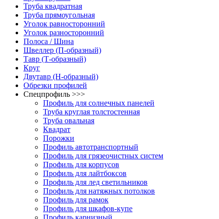
Труба квадратная
Труба прямоугольная
Уголок равносторонний
Уголок разносторонний
Полоса / Шина
Швеллер (П-образный)
Тавр (Т-образный)
Круг
Двутавр (H-образный)
Обрезки профилей
Спецпрофиль >>>
Профиль для солнечных панелей
Труба круглая толстостенная
Труба овальная
Квадрат
Порожки
Профиль автотранспортный
Профиль для грязеочистных систем
Профиль для корпусов
Профиль для лайтбоксов
Профиль для лед светильников
Профиль для натяжных потолков
Профиль для рамок
Профиль для шкафов-купе
Профиль карнизный