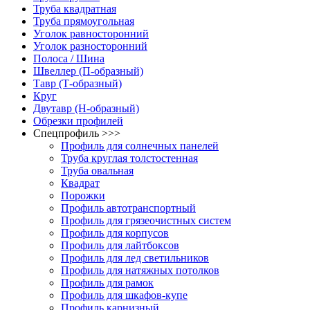
Труба квадратная
Труба прямоугольная
Уголок равносторонний
Уголок разносторонний
Полоса / Шина
Швеллер (П-образный)
Тавр (Т-образный)
Круг
Двутавр (H-образный)
Обрезки профилей
Спецпрофиль >>>
Профиль для солнечных панелей
Труба круглая толстостенная
Труба овальная
Квадрат
Порожки
Профиль автотранспортный
Профиль для грязеочистных систем
Профиль для корпусов
Профиль для лайтбоксов
Профиль для лед светильников
Профиль для натяжных потолков
Профиль для рамок
Профиль для шкафов-купе
Профиль карнизный