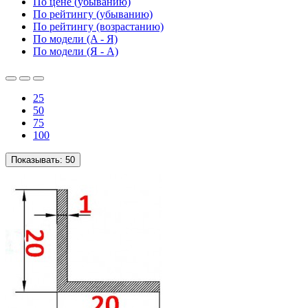
По цене (убыванию)
По рейтингу (убыванию)
По рейтингу (возрастанию)
По модели (A - Я)
По модели (Я - A)
25
50
75
100
Показывать:
50