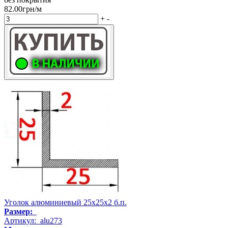
82.00грн/м
+
-
Уголок алюминиевый 25х25х2 б.п.
Размер:
Артикул: alu273