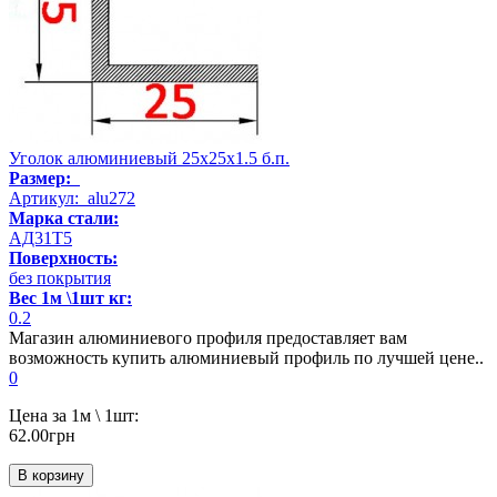
Уголок алюминиевый 25х25х1.5 б.п.
Размер:
Артикул: alu272
Марка стали:
АД31Т5
Поверхность:
без покрытия
Вес 1м \1шт кг:
0.2
Магазин алюминиевого профиля предоставляет вам
возможность купить алюминиевый профиль по лучшей цене..
0
Цена за 1м \ 1шт:
62.00грн
В корзину