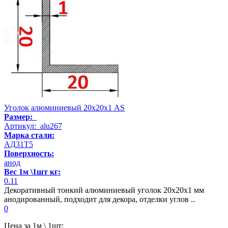
Уголок алюминиевый 20х20х1 AS
Размер:
Артикул: alu267
Марка стали:
АД31Т5
Поверхность:
анод
Вес 1м \1шт кг:
0.11
Декоративный тонкий алюминиевый уголок 20х20х1 мм
анодированный, подходит для декора, отделки углов ..
0
Цена за 1м \ 1шт: