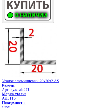
Уголок алюминиевый 20х20х2 AS
Размер:
Артикул: alu271
Марка стали:
АД31Т5
Поверхность:
анод