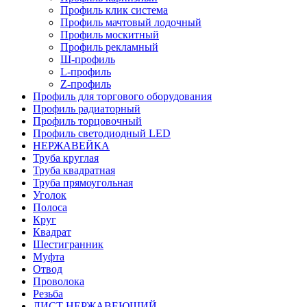
Профиль клик система
Профиль мачтовый лодочный
Профиль москитный
Профиль рекламный
Ш-профиль
L-профиль
Z-профиль
Профиль для торгового оборудования
Профиль радиаторный
Профиль торцовочный
Профиль светодиодный LED
НЕРЖАВЕЙКА
Труба круглая
Труба квадратная
Труба прямоугольная
Уголок
Полоса
Круг
Квадрат
Шестигранник
Муфта
Отвод
Проволока
Резьба
ЛИСТ НЕРЖАВЕЮЩИЙ