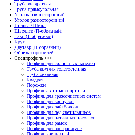
Труба квадратная
Труба прямоугольная
Уголок равносторонний
Уголок разносторонний
Полоса / Шина
Швеллер (П-образный)
Тавр (Т-образный)
Круг
Двутавр (H-образный)
Обрезки профилей
Спецпрофиль >>>
Профиль для солнечных панелей
Труба круглая толстостенная
Труба овальная
Квадрат
Порожки
Профиль автотранспортный
Профиль для грязеочистных систем
Профиль для корпусов
Профиль для лайтбоксов
Профиль для лед светильников
Профиль для натяжных потолков
Профиль для рамок
Профиль для шкафов-купе
Профиль карнизный