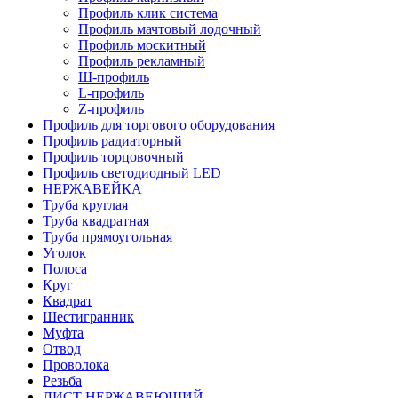
Профиль клик система
Профиль мачтовый лодочный
Профиль москитный
Профиль рекламный
Ш-профиль
L-профиль
Z-профиль
Профиль для торгового оборудования
Профиль радиаторный
Профиль торцовочный
Профиль светодиодный LED
НЕРЖАВЕЙКА
Труба круглая
Труба квадратная
Труба прямоугольная
Уголок
Полоса
Круг
Квадрат
Шестигранник
Муфта
Отвод
Проволока
Резьба
ЛИСТ НЕРЖАВЕЮЩИЙ