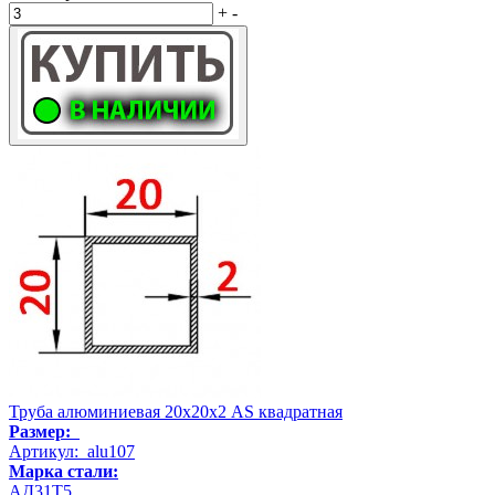
+
-
Труба алюминиевая 20х20х2 AS квадратная
Размер:
Артикул: alu107
Марка стали:
АД31Т5