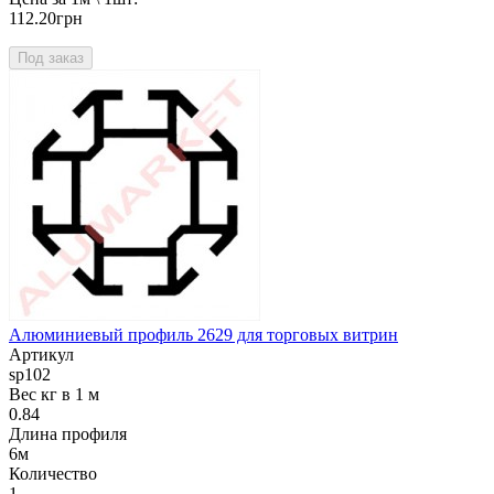
112.20грн
Под заказ
Алюминиевый профиль 2629 для торговых витрин
Артикул
sp102
Вес кг в 1 м
0.84
Длина профиля
6м
Количество
1