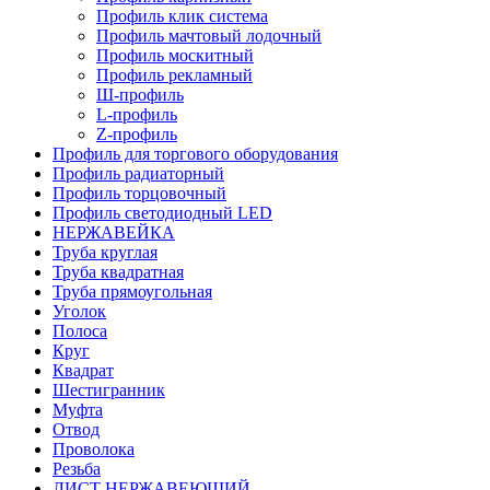
Профиль клик система
Профиль мачтовый лодочный
Профиль москитный
Профиль рекламный
Ш-профиль
L-профиль
Z-профиль
Профиль для торгового оборудования
Профиль радиаторный
Профиль торцовочный
Профиль светодиодный LED
НЕРЖАВЕЙКА
Труба круглая
Труба квадратная
Труба прямоугольная
Уголок
Полоса
Круг
Квадрат
Шестигранник
Муфта
Отвод
Проволока
Резьба
ЛИСТ НЕРЖАВЕЮЩИЙ