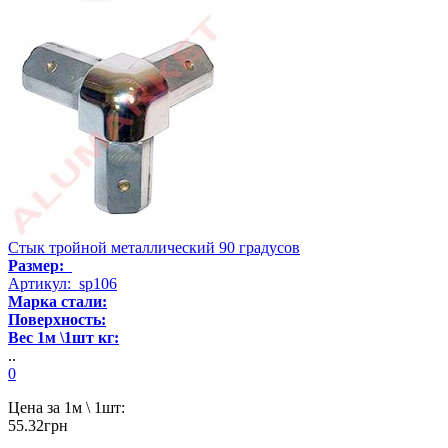
Стык тройной металлический 90 градусов
Размер:
Артикул: sp106
Марка стали:
Поверхность:
Вес 1м \1шт кг:
..
0
Цена за 1м \ 1шт:
55.32грн