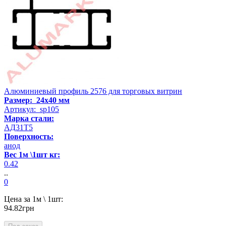
Алюминиевый профиль 2576 для торговых витрин
Размер: 24x40 мм
Артикул: sp105
Марка стали:
АД31Т5
Поверхность:
анод
Вес 1м \1шт кг:
0.42
..
0
Цена за 1м \ 1шт:
94.82грн