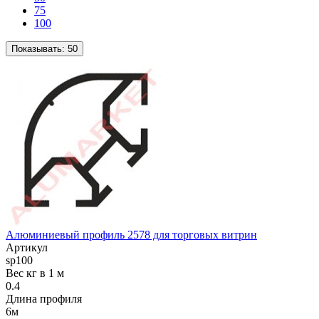
75
100
Показывать:
50
Алюминиевый профиль 2578 для торговых витрин
Артикул
sp100
Вес кг в 1 м
0.4
Длина профиля
6м