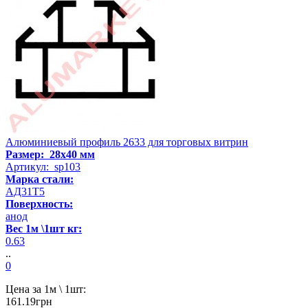
Алюминиевый профиль 2633 для торговых витрин
Размер: 28x40 мм
Артикул: sp103
Марка стали:
АД31Т5
Поверхность:
анод
Вес 1м \1шт кг:
0.63
..
0
Цена за 1м \ 1шт:
161.19грн