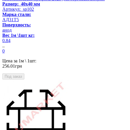
Размер: 40x40 мм
Артикул: sp102
Марка стали:
АД31Т5
Поверхность:
анод
Вес 1м \1шт кг:
0.84
..
0
Цена за 1м \ 1шт:
256.01грн
Под заказ