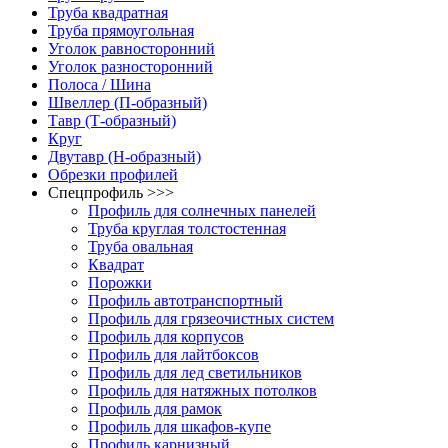
Труба квадратная
Труба прямоугольная
Уголок равносторонний
Уголок разносторонний
Полоса / Шина
Швеллер (П-образный)
Тавр (Т-образный)
Круг
Двутавр (H-образный)
Обрезки профилей
Спецпрофиль >>>
Профиль для солнечных панелей
Труба круглая толстостенная
Труба овальная
Квадрат
Порожки
Профиль автотранспортный
Профиль для грязеочистных систем
Профиль для корпусов
Профиль для лайтбоксов
Профиль для лед светильников
Профиль для натяжных потолков
Профиль для рамок
Профиль для шкафов-купе
Профиль карнизный