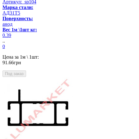
Артикул: sp104
Марка стали:
АД31Т5
Поверхность:
анод
Вес 1м \1шт кг:
0.39
..
0
Цена за 1м \ 1шт:
91.66грн
Под заказ