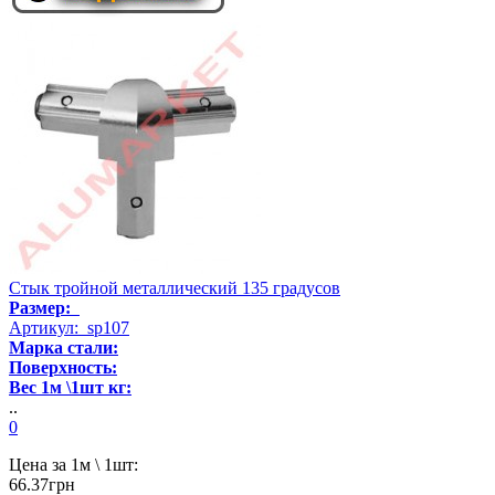
Стык тройной металлический 135 градусов
Размер:
Артикул: sp107
Марка стали:
Поверхность:
Вес 1м \1шт кг:
..
0
Цена за 1м \ 1шт:
66.37грн