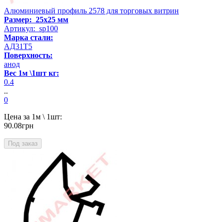
Алюминиевый профиль 2578 для торговых витрин
Размер: 25x25 мм
Артикул: sp100
Марка стали:
АД31Т5
Поверхность:
анод
Вес 1м \1шт кг:
0.4
..
0
Цена за 1м \ 1шт:
90.08грн
Под заказ