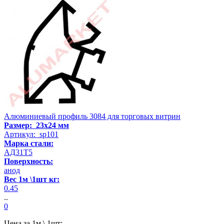
Алюминиевый профиль 3084 для торговых витрин
Размер: 23x24 мм
Артикул: sp101
Марка стали:
АД31Т5
Поверхность:
анод
Вес 1м \1шт кг:
0.45
..
0
Цена за 1м \ 1шт: