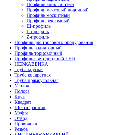
Профиль клик система
Профиль мачтовый лодочный
Профиль москитный
Профиль рекламный
Ш-профиль
L-профиль
Z-профиль
Профиль для торгового оборудования
Профиль радиаторный
Профиль торцовочный
Профиль светодиодный LED
НЕРЖАВЕЙКА
Труба круглая
Труба квадратная
Труба прямоугольная
Уголок
Полоса
Круг
Квадрат
Шестигранник
Муфта
Отвод
Проволока
Резьба
ЛИСТ НЕРЖАВЕЮЩИЙ