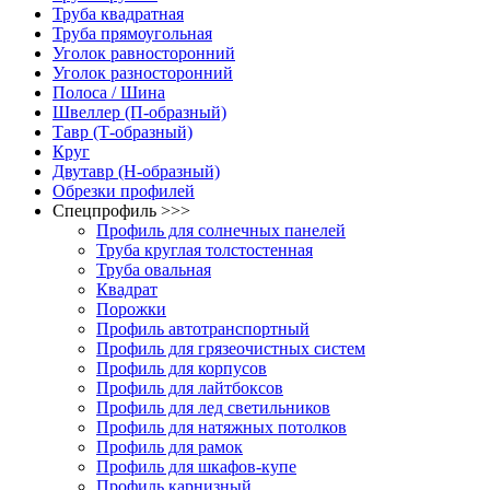
Труба квадратная
Труба прямоугольная
Уголок равносторонний
Уголок разносторонний
Полоса / Шина
Швеллер (П-образный)
Тавр (Т-образный)
Круг
Двутавр (H-образный)
Обрезки профилей
Спецпрофиль >>>
Профиль для солнечных панелей
Труба круглая толстостенная
Труба овальная
Квадрат
Порожки
Профиль автотранспортный
Профиль для грязеочистных систем
Профиль для корпусов
Профиль для лайтбоксов
Профиль для лед светильников
Профиль для натяжных потолков
Профиль для рамок
Профиль для шкафов-купе
Профиль карнизный