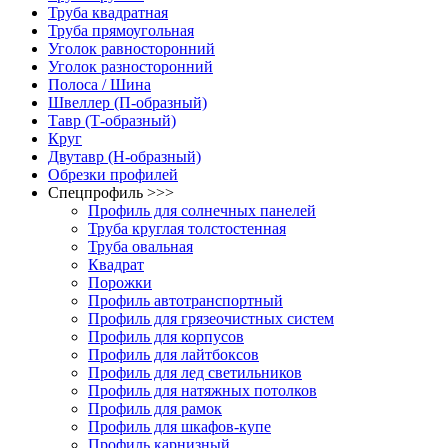
Труба квадратная
Труба прямоугольная
Уголок равносторонний
Уголок разносторонний
Полоса / Шина
Швеллер (П-образный)
Тавр (Т-образный)
Круг
Двутавр (H-образный)
Обрезки профилей
Спецпрофиль >>>
Профиль для солнечных панелей
Труба круглая толстостенная
Труба овальная
Квадрат
Порожки
Профиль автотранспортный
Профиль для грязеочистных систем
Профиль для корпусов
Профиль для лайтбоксов
Профиль для лед светильников
Профиль для натяжных потолков
Профиль для рамок
Профиль для шкафов-купе
Профиль карнизный