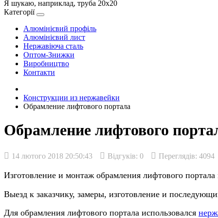
Я шукаю, наприклад,
труба 20х20
Категорії
Алюмінієвий профіль
Алюмінієвий лист
Нержавіюча сталь
Оптом-Знижки
Виробництво
Контакти
Конструкции из нержавейки
Обрамление лифтового портала
Обрамление лифтового порта
14 лютого 2018 20:50:43
Відгуків:
0
Переглядів: 4094
Изготовление и монтаж обрамления лифтового портала
Выезд к заказчику, замеры, изготовление и последующи
Для обрамления лифтового портала использовался
нерж