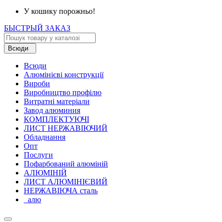
У кошику порожньо!
БЫСТРЫЙ ЗАКАЗ
Всюди
Всюди
Алюмінієві конструкції
Вироби
Виробництво профілю
Витратні матеріали
Завод алюминия
КОМПЛЕКТУЮЧІ
ЛИСТ НЕРЖАВІЮЧИЙ
Обладнання
Опт
Послуги
Пофарбований алюміній
АЛЮМІНІЙ
ЛИСТ АЛЮМІНІЄВИЙ
НЕРЖАВІЮЧА сталь
_алю