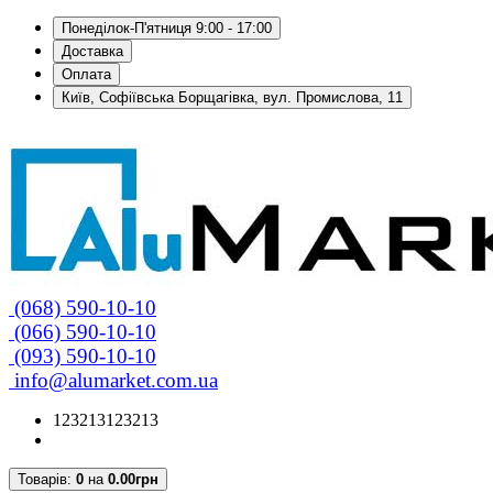
Понеділок-П'ятниця 9:00 - 17:00
Доставка
Оплата
Київ, Софіївська Борщагівка, вул. Промислова, 11
(068) 590-10-10
(066) 590-10-10
(093) 590-10-10
info@alumarket.com.ua
123213123213
Товарів:
0
на
0.00грн