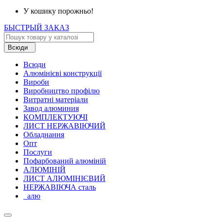
У кошику порожньо!
БЫСТРЫЙ ЗАКАЗ
Всюди
Всюди
Алюмінієві конструкції
Вироби
Виробництво профілю
Витратні матеріали
Завод алюминия
КОМПЛЕКТУЮЧІ
ЛИСТ НЕРЖАВІЮЧИЙ
Обладнання
Опт
Послуги
Пофарбований алюміній
АЛЮМІНІЙ
ЛИСТ АЛЮМІНІЄВИЙ
НЕРЖАВІЮЧА сталь
_алю