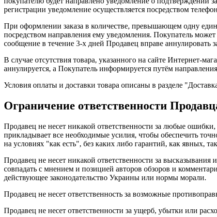
покупателю будет направлено уведомление о подтверждении зак
регистрации уведомление осуществляется посредством телефон
При оформлении заказа в количестве, превышающем одну едини
посредством направления ему уведомления. Покупатель может с
сообщение в течение 3-х дней Продавец вправе аннулировать за
В случае отсутствия товара, указанного на сайте Интернет-маг
аннулируется, а Покупатель информируется путём направления
Условия оплаты и доставки товара описаны в разделе "Доставка
Ограничение ответственности Продавц
Продавец не несет никакой ответственности за любые ошибки,
прикладывает все необходимые усилия, чтобы обеспечить точн
на условиях "как есть", без каких либо гарантий, как явных, т
Продавец не несет никакой ответственности за высказывания 
совпадать с мнением и позицией авторов обзоров и коммента
действующее законодательство Украины или нормы морали.
Продавец не несет ответственность за возможные противоправ
Продавец не несет ответственности за ущерб, убытки или рас