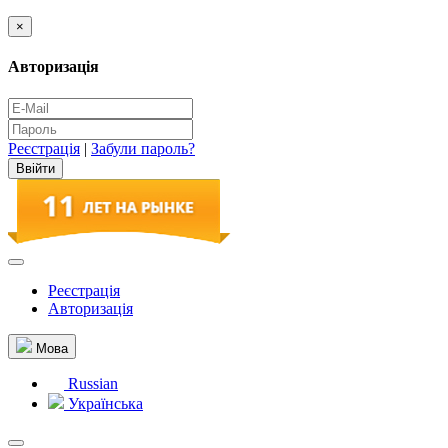
×
Авторизація
Реєстрація
|
Забули пароль?
Реєстрація
Авторизація
Мова
Russian
Українська