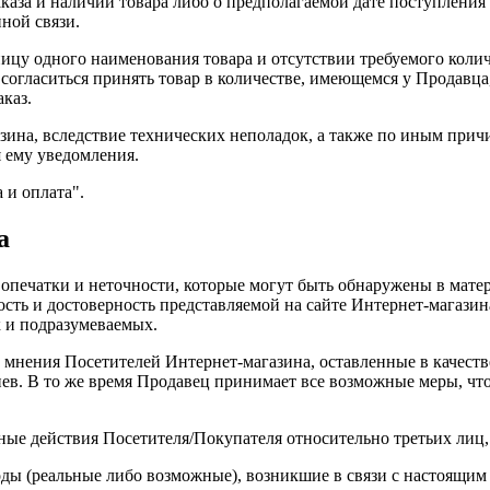
аза и наличии товара либо о предполагаемой дате поступления т
ной связи.
цу одного наименования товара и отсутствии требуемого колич
огласиться принять товар в количестве, имеющемся у Продавца, 
каз.
азина, вследствие технических неполадок, а также по иным прич
 ему уведомления.
 и оплата".
а
 опечатки и неточности, которые могут быть обнаружены в мате
ость и достоверность представляемой на сайте Интернет-магаз
ак и подразумеваемых.
и мнения Посетителей Интернет-магазина, оставленные в качест
риев. В то же время Продавец принимает все возможные меры, 
ные действия Посетителя/Покупателя относительно третьих лиц,
ходы (реальные либо возможные), возникшие в связи с настоящи