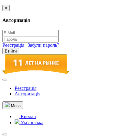
×
Авторизація
Реєстрація
|
Забули пароль?
Реєстрація
Авторизація
Мова
Russian
Українська