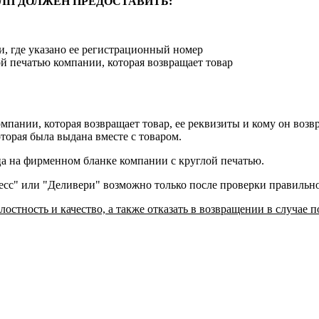
ФЛП ДОЛЖЕН ПРЕДОСТАВИТЬ:
и, где указано ее регистрационный номер
ой печатью компании, которая возвращает товар
мпании, которая возвращает товар, ее реквизиты и кому он воз
торая была выдана вместе с товаром.
ца на фирменном бланке компании с круглой печатью.
ресс" или "Деливери" возможно только после проверки правильн
лостность и качество, а также отказать в возвращении в случае