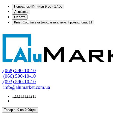
Понеділок-П'ятниця 9:00 - 17:00
Доставка
Оплата
Київ, Софіївська Борщагівка, вул. Промислова, 11
(068) 590-10-10
(066) 590-10-10
(093) 590-10-10
info@alumarket.com.ua
123213123213
Товарів:
0
на
0.00грн