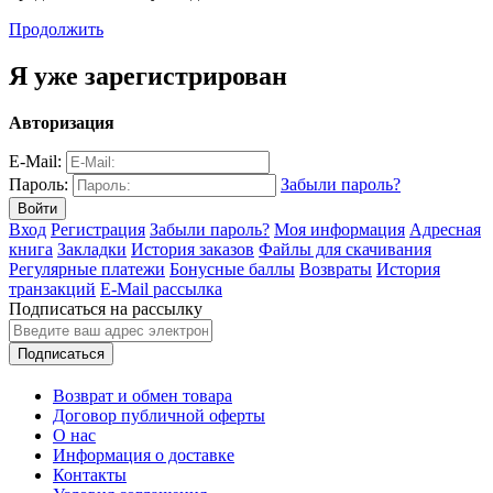
Продолжить
Я уже зарегистрирован
Авторизация
E-Mail:
Пароль:
Забыли пароль?
Вход
Регистрация
Забыли пароль?
Моя информация
Адресная
книга
Закладки
История заказов
Файлы для скачивания
Регулярные платежи
Бонусные баллы
Возвраты
История
транзакций
E-Mail рассылка
Подписаться на рассылку
Подписаться
Возврат и обмен товара
Договор публичной оферты
О нас
Информация о доставке
Контакты